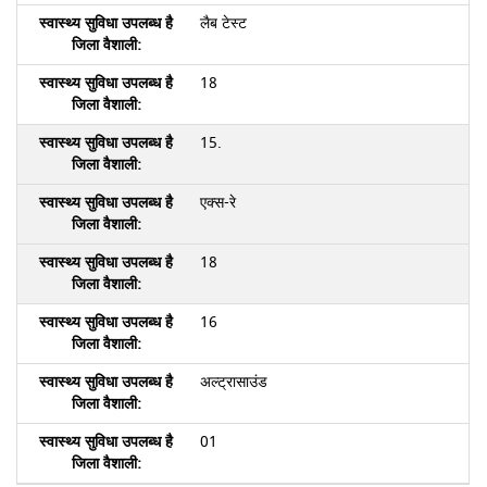
लैब टेस्ट
18
15.
एक्स-रे
18
16
अल्ट्रासाउंड
01