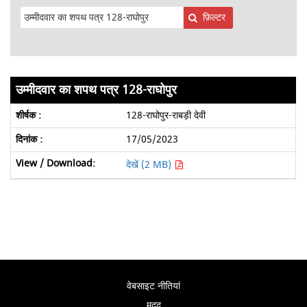
फ़िल्टर
उम्मीदवार का शपथ पत्र 128-राघोपुर
128-राघोपुर-राबड़ी देवी
17/05/2023
देखें (2 MB)
वेबसाइट नीतियां
मदद